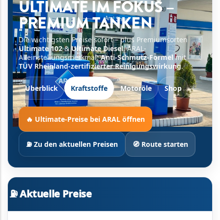
ULTIMATE IM FOKUS –
PREMIUM TANKEN
Die wichtigsten Preise sofort – plus Premiumsorten
Ultimate 102
&
Ultimate Diesel
. ARAL-
Alleinstellungsmerkmal:
Anti-Schmutz-Formel
mit
TÜV Rheinland-zertifizierter Reinigungswirkung
.
Überblick
Kraftstoffe
Motoröle
Shop
🔥 Ultimate-Preise bei ARAL öffnen
⛽ Zu den aktuellen Preisen
🧭 Route starten
⛽ Aktuelle Preise