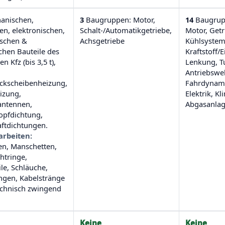
anischen,
3
Baugruppen: Motor,
14
Baugrupp
hen, elektronischen,
Schalt-/Automatikgetriebe,
Motor, Getr
schen &
Achsgetriebe
Kühlsystem
chen Bauteile des
Kraftstoff/
en Kfz (bis 3,5 t),
Lenkung, T
Antriebswel
ckscheibenheizung,
Fahrdynami
izung,
Elektrik, Kl
antennen,
Abgasanla
opfdichtung,
aftdichtungen.
rbeiten:
en, Manschetten,
htringe,
e, Schläuche,
ngen, Kabelstränge
echnisch zwingend
Keine
Keine