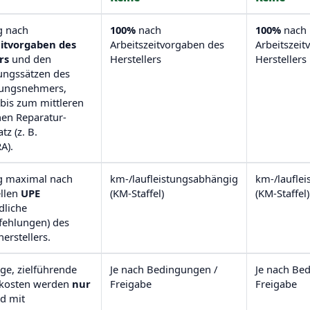
g nach
100%
nach
100%
nach
eitvorgaben des
Arbeitszeitvorgaben des
Arbeitszeit
rs
und den
Herstellers
Herstellers
ungssätzen des
rungsnehmers,
bis zum mittleren
hen Reparatur-
tz (z. B.
A).
ng maximal nach
km-/laufleistungsabhängig
km-/laufle
ellen
UPE
(KM-Staffel)
(KM-Staffel)
dliche
fehlungen) des
erstellers.
e, zielführende
Je nach Bedingungen /
Je nach Be
kosten werden
nur
Freigabe
Freigabe
d mit