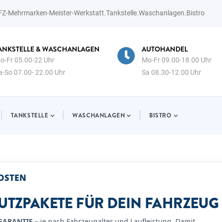
KFZ-Mehrmarken-Meister-Werkstatt.Tankstelle.Waschanlagen.Bistro
EN
AUTOHANDEL
WERKST
Mo-Fr 09.00-18.00 Uhr
Mo-Fr 0
Sa 08.30-12.00 Uhr
Sa 08.3
TANKSTELLE
WASCHANLAGEN
BISTRO
OSTEN
UTZPAKETE FÜR DEIN FAHRZEUG
 GARANTIE
– je nach Fahrzeugalter und Laufleistung. Damit