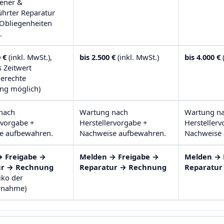
bener &
hrter Reparatur
 (Obliegenheiten
.
 €
(inkl. MwSt.),
bis 2.500 €
(inkl. MwSt.)
bis 4.000 €
(
 Zeitwert
gerechte
ng möglich)
nach
Wartung nach
Wartung n
rvorgabe +
Herstellervorgabe +
Herstellerv
e aufbewahren.
Nachweise aufbewahren.
Nachweise 
 Freigabe →
Melden → Freigabe →
Melden → 
ur → Rechnung
Reparatur → Rechnung
Reparatur
iko der
rnahme)