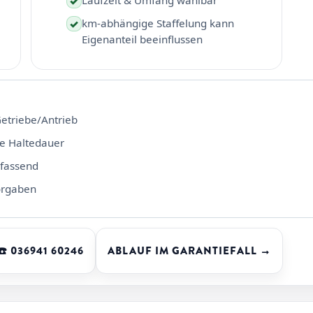
Laufzeit & Umfang wählbar
✓
km-abhängige Staffelung kann
✓
Eigenanteil beeinflussen
Getriebe/Antrieb
te Haltedauer
mfassend
orgaben
☎️ 036941 60246
ABLAUF IM GARANTIEFALL →