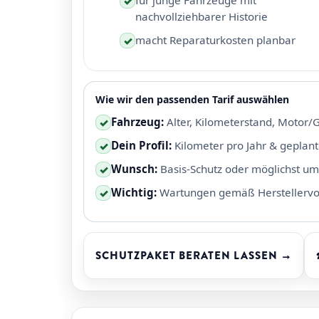
für junge Fahrzeuge mit
✓
nachvollziehbarer Historie
macht Reparaturkosten planbar
✓
Wie wir den passenden Tarif auswählen
Fahrzeug:
Alter, Kilometerstand, Motor/
✓
Dein Profil:
Kilometer pro Jahr & geplan
✓
Wunsch:
Basis-Schutz oder möglichst u
✓
Wichtig:
Wartungen gemäß Herstellerv
✓
SCHUTZPAKET BERATEN LASSEN →