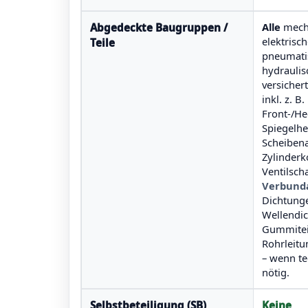
Alle
mech
Abgedeckte Baugruppen /
elektrisc
Teile
pneumati
hydraulis
versichert
inkl. z. B.
Front-/He
Spiegelhe
Scheiben
Zylinderk
Ventilsch
Verbunda
Dichtung
Wellendic
Gummiteil
Rohrleitu
– wenn t
nötig.
Selbstbeteiligung (SB)
Keine