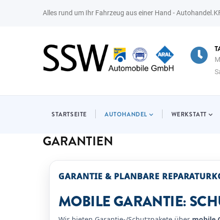
Direkt
Alles rund um Ihr Fahrzeug aus einer Hand - Autohandel.
zum
Inhalt
O
TANKSTELLE & WASCHANLAG
09.00-14.30 Uhr
Mo-Fr 05.00-22 Uhr
Sa-So 07.00- 22.00 Uhr
MAIN
NAVIGATION
STARTSEITE
AUTOHANDEL
WERKSTATT
GARANTIEN
GARANTIE & PLANBARE REPARATURK
MOBILE GARANTIE: SCH
Wir bieten Garantie-/Schutzpakete über
mobile