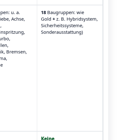
en: u. a.
18
Baugruppen: wie
iebe, Achse,
Gold
+
z. B. Hybridsystem,
,
Sicherheitssysteme,
Einspritzung,
Sonderausstattung)
urbo,
len,
k, Bremsen,
ima,
ge
Keine