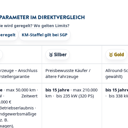
– PARAMETER IM DIREKTVERGLEICH
e wird geregelt?
Wo gelten Limits?
geregelt
KM-Staffel gilt bei SGP
🥉 Silber
🥇 Gold
rzeuge – Anschluss
Preisbewusste Käufer /
Allround-Sc
rstellergarantie
ältere Fahrzeuge
gewählt)
re
· max 50.000 km ·
bis 15 Jahre
· max 210.000
bis 15 Jahr
 kW · Zeitwert
km · bis 235 kW (320 PS)
· bis 338 k
2.000 €
Betriebserlaubnis ·
emdgewerbsmäßige
z. B.
wagen).