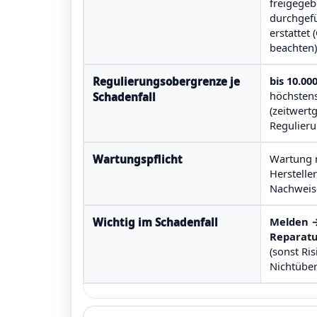
freigege
durchgefü
erstattet
beachten)
bis 10.000
Regulierungsobergrenze je
höchstens
Schadenfall
(zeitwert
Regulieru
Wartung 
Wartungspflicht
Herstelle
Nachweis
Melden →
Wichtig im Schadenfall
Reparat
(sonst Ris
Nichtübe