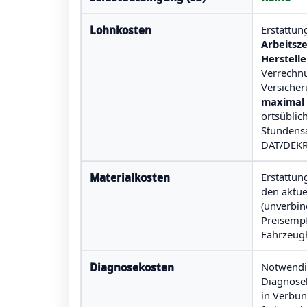
Erstattun
Lohnkosten
Arbeitsz
Herstelle
Verrechn
Versiche
maximal
ortsüblic
Stundensa
DAT/DEKR
Erstattu
Materialkosten
den aktu
(unverbin
Preisemp
Fahrzeugh
Notwendig
Diagnosekosten
Diagnose
in Verbun