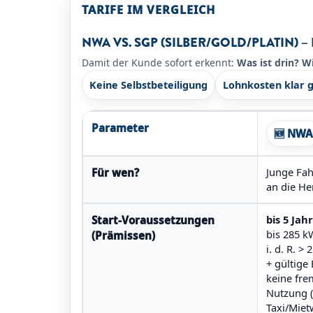
TARIFE IM VERGLEICH
NWA VS. SGP (SILBER/GOLD/PLATIN) 
Damit der Kunde sofort erkennt:
Was ist drin?
Wi
Keine Selbstbeteiligung
Lohnkosten klar 
Parameter
🆕 NWA
Junge Fah
Für wen?
an die He
bis 5 Jah
Start-Voraussetzungen
bis 285
(Prämissen)
i. d. R. > 
+ gültige 
keine fr
Nutzung (
Taxi/Miet